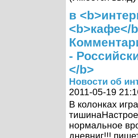
в <b>интер
<b>кафе</b
Комментарии
- Российски
</b>
Новости об ин
2011-05-19 21:1
В колонках игра
тишинаНастроен
нормальное вр
дневниг!!! пише