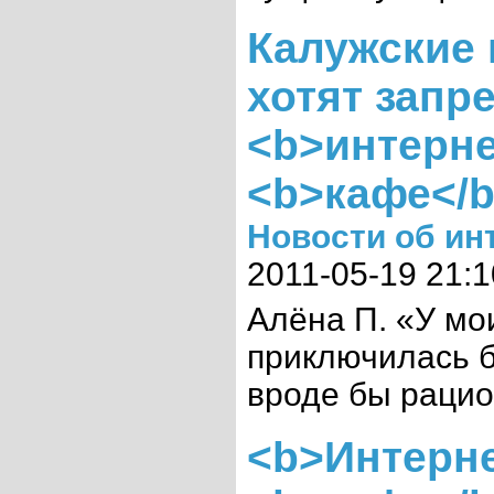
Калужские
хотят запр
<b>интерне
<b>кафе</b
Новости об ин
2011-05-19 21:1
Алёна П. «У мо
приключилась б
вроде бы раци
<b>Интерне