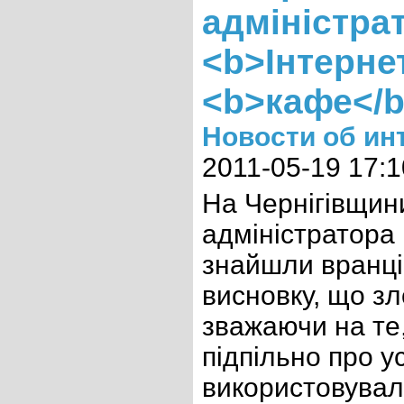
адміністра
<b>Інтерне
<b>кафе</b
Новости об ин
2011-05-19 17:1
На Чернігівщин
адміністратора 
знайшли вранці
висновку, що зл
зважаючи на те
підпільно про у
використовували