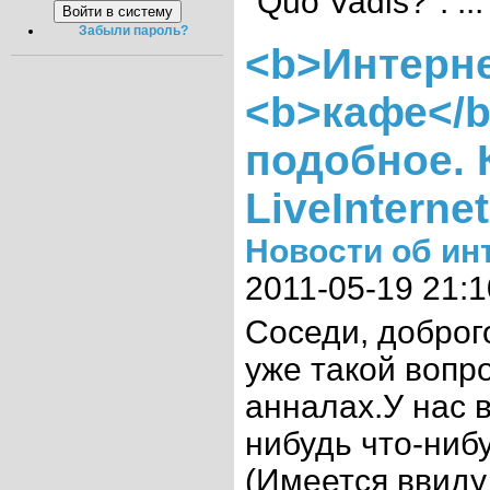
"Quo Vadis?". ...
Забыли пароль?
<b>Интерне
<b>кафе</b
подобное. 
LiveInternet
Новости об ин
2011-05-19 21:1
Соседи, доброг
уже такой вопро
анналах.У нас 
нибудь что-ниб
(Имеется ввиду 