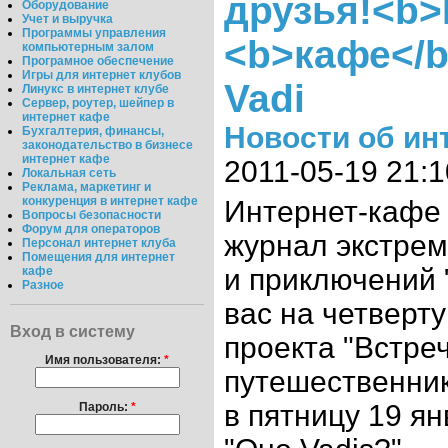
друзья!<b>
Оборудование
Учет и выручка
Программы управления
<b>кафе</b
компьютерным залом
Програмное обеспечение
Игры для интернет клубов
Vadi
Линукс в интернет клубе
Сервер, роутер, шейпер в
интернет кафе
Новости об ин
Бухгалтерия, финансы,
законодательство в бизнесе
интернет кафе
2011-05-19 21:1
Локальная сеть
Реклама, маркетинг и
конкуренция в интернет кафе
Интернет-кафе 
Вопросы безопасности
Форум для операторов
журнал экстре
Персонал интернет клуба
Помещения для интернет
и приключений
кафе
Разное
вас на четверт
Вход в систему
проекта "Встреч
Имя пользователя:
*
путешественник
в пятницу 19 ян
Пароль:
*