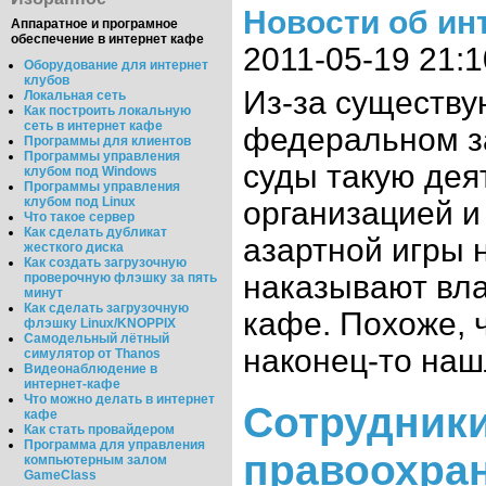
Новости об ин
Аппаратное и програмное
обеспечение в интернет кафе
2011-05-19 21:1
Оборудование для интернет
клубов
Из-за существу
Локальная сеть
Как построить локальную
сеть в интернет кафе
федеральном з
Программы для клиентов
Программы управления
суды такую дея
клубом под Windows
Программы управления
клубом под Linux
организацией и
Что такое сервер
Как сделать дубликат
азартной игры 
жесткого диска
Как создать загрузочную
наказывают вл
проверочную флэшку за пять
минут
Как сделать загрузочную
кафе. Похоже, 
флэшку Linux/KNOPPIX
Самодельный лётный
наконец-то нашл
симулятор от Thanos
Видеонаблюдение в
интернет-кафе
Что можно делать в интернет
Сотрудник
кафе
Как стать провайдером
Программа для управления
правоохра
компьютерным залом
GameClass