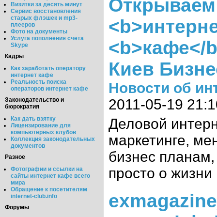
Открываем
Визитки за десять минут
Сервис восстановления
старых флэшек и mp3-
<b>интерне
плееров
Фото на документы
Услуга пополнения счета
<b>кафе</b>
Skype
Кадры
Киев Бизне
Как заработать оператору
интернет кафе
Реальность поиска
Новости об ин
операторов интернет кафе
2011-05-19 21:1
Законодательство и
бюрократия
Как дать взятку
Деловой интерн
Лицензирование для
компьютерных клубов
маркетинге, ме
Коллекция законодательных
документов
бизнес планам,
Разное
просто о жизни
Фотографии и ссылки на
сайты интернет кафе всего
мира
Обращение к посетителям
exmagazine
internet-club.info
Форумы