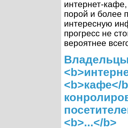
интернет-кафе, 
порой и более 
интересную ин
прогресс не сто
вероятнее всего 
Владельц
<b>интерне
<b>кафе</b
конролиро
посетителе
<b>...</b>