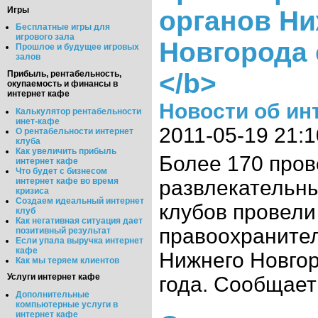
Игры
органов Ни
Бесплатные игры для
игрового зала
Новгорода с
Прошлое и будущее игровых
залов
</b>
Прибыль, рентабельность,
окупаемость и финансы в
интернет кафе
Новости об ин
Калькулятор рентабельности
инет-кафе
2011-05-19 21:1
О рентабельности интернет
клуба
Как увеличить прибыль
Более 170 пров
интернет кафе
Что будет с бизнесом
интернет кафе во время
развлекательн
кризиса
Создаем идеальный интернет
клубов провели
клуб
Как негативная ситуация дает
правоохраните
позитивный результат
Если упала выручка интернет
кафе
Нижнего Новгор
Как мы теряем клиентов
Услуги интернет кафе
года. Сообщает
Дополнительные
компьютерные услуги в
интернет кафе