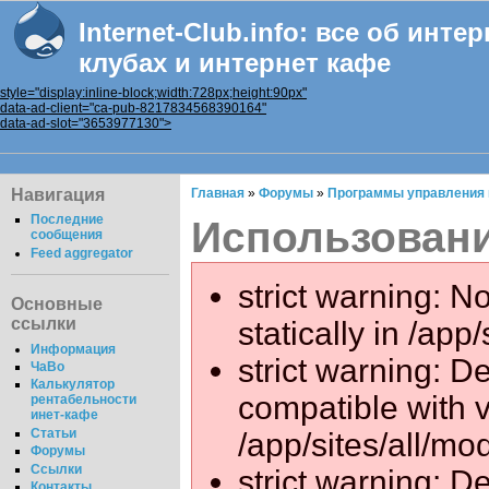
Internet-Club.info: все об инте
клубах и интернет кафе
style="display:inline-block;width:728px;height:90px"
data-ad-client="ca-pub-8217834568390164"
data-ad-slot="3653977130">
Навигация
Главная
»
Форумы
»
Программы управления
Последние
Использован
сообщения
Feed aggregator
strict warning: N
Основные
ссылки
statically in /ap
Информация
strict warning: D
ЧаВо
Калькулятор
compatible with 
рентабельности
инет-кафе
Статьи
/app/sites/all/mo
Форумы
Ссылки
strict warning: De
Контакты