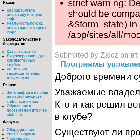
strict warning: D
Кадры
Как заработать
should be compat
оператору интернет
кафе
&$form_state) in
Реальность поиска
операторов интернет
/app/sites/all/mo
кафе
Законодательство и
бюрократия
Как дать взятку
Submitted by Zaicz on вт.
Лицензирование для
компьютерных
Программы управле
клубов
Коллекция
законодательных
Доброго времени с
документов
Разное
Уважаемые владел
Фотографии и ссылки
на сайты интернет
Кто и как решил в
кафе всего мира
Обращение к
посетителям internet-
в клубе?
club.info
Форумы
Существуют ли про
Оборудование
Учет и выручка
Программы