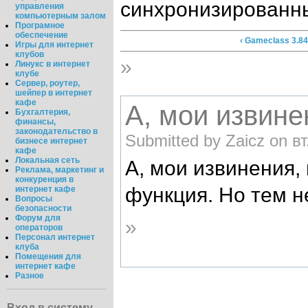
синхронизированн
управления
компьютерным залом
Програмное
обеспечение
‹ Gameclass 3.8
Игры для интернет
клубов
»
Линукс в интернет
клубе
Сервер, роутер,
шейпер в интернет
кафе
А, мои извине
Бухгалтерия,
финансы,
законодательство в
Submitted by Zaicz on вт
бизнесе интернет
кафе
Локальная сеть
А, мои извинения,
Реклама, маркетинг и
конкуренция в
функция. Но тем н
интернет кафе
Вопросы
безопасности
Форум для
»
операторов
Персонал интернет
клуба
Помещения для
интернет кафе
Разное
Вход в систему