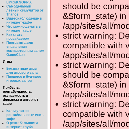
Linux/KNOPPIX
should be compat
Самодельный
лётный симулятор от
&$form_state) in
Thanos
Видеонаблюдение в
интернет-кафе
/app/sites/all/mo
Что можно делать в
интернет кафе
strict warning: D
Как стать
провайдером
compatible with 
Программа для
управления
компьютерным залом
/app/sites/all/mo
GameClass
Игры
strict warning: D
Бесплатные игры
should be compat
для игрового зала
Прошлое и будущее
игровых залов
&$form_state) in
Прибыль,
рентабельность,
/app/sites/all/mo
окупаемость и
финансы в интернет
strict warning: D
кафе
Калькулятор
compatible with 
рентабельности инет-
кафе
/app/sites/all/mo
О рентабельности
интернет клуба