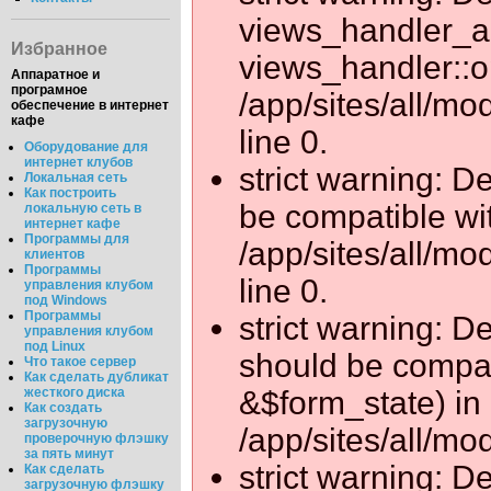
views_handler_ar
Избранное
views_handler::o
Аппаратное и
програмное
/app/sites/all/m
обеспечение в интернет
кафе
line 0.
Оборудование для
интернет клубов
strict warning: 
Локальная сеть
Как построить
be compatible wi
локальную сеть в
интернет кафе
Программы для
/app/sites/all/m
клиентов
Программы
line 0.
управления клубом
под Windows
Программы
strict warning: D
управления клубом
под Linux
should be compat
Что такое сервер
Как сделать дубликат
&$form_state) in
жесткого диска
Как создать
загрузочную
/app/sites/all/mo
проверочную флэшку
за пять минут
strict warning: D
Как сделать
загрузочную флэшку