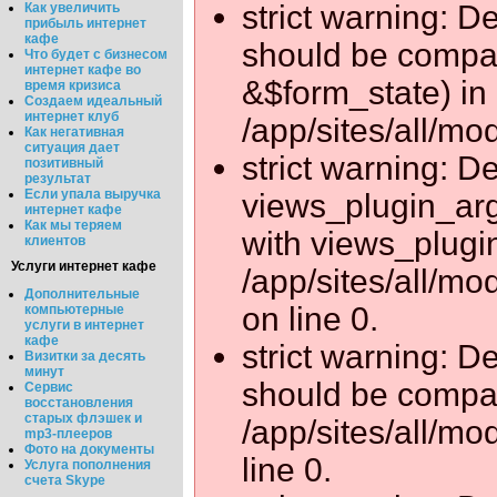
strict warning: D
Как увеличить
прибыль интернет
кафе
should be compat
Что будет с бизнесом
интернет кафе во
&$form_state) in
время кризиса
Создаем идеальный
интернет клуб
/app/sites/all/mo
Как негативная
ситуация дает
strict warning: De
позитивный
результат
Если упала выручка
views_plugin_arg
интернет кафе
Как мы теряем
with views_plugi
клиентов
Услуги интернет кафе
/app/sites/all/m
Дополнительные
on line 0.
компьютерные
услуги в интернет
кафе
strict warning: D
Визитки за десять
минут
should be compati
Сервис
восстановления
старых флэшек и
/app/sites/all/mo
mp3-плееров
Фото на документы
line 0.
Услуга пополнения
счета Skype