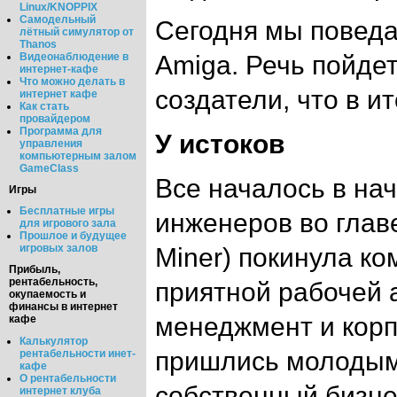
Linux/KNOPPIX
Самодельный
Сегодня мы повед
лётный симулятор от
Thanos
Amiga. Речь пойдет
Видеонаблюдение в
интернет-кафе
Что можно делать в
создатели, что в и
интернет кафе
Как стать
провайдером
Программа для
У истоков
управления
компьютерным залом
GameClass
Все началось в нач
Игры
Бесплатные игры
инженеров во глав
для игрового зала
Прошлое и будущее
игровых залов
Miner) покинула ко
Прибыль,
рентабельность,
приятной рабочей
окупаемость и
финансы в интернет
менеджмент и кор
кафе
Калькулятор
пришлись молодым 
рентабельности инет-
кафе
О рентабельности
собственный бизне
интернет клуба