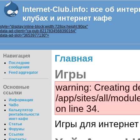
Internet-Club.info: все об инте
клубах и интернет кафе
style="display:inline-block;width:728px;height:90px"
data-ad-client="ca-pub-8217834568390164"
data-ad-slot="3653977130">
Навигация
Главная
Последние
сообщения
Игры
Feed aggregator
warning: Creating de
Основные
ссылки
/app/sites/all/modu
Информация
ЧаВо
on line 34.
Калькулятор
рентабельности
инет-кафе
Игры для интернет
Статьи
Форумы
Ссылки
Контакты