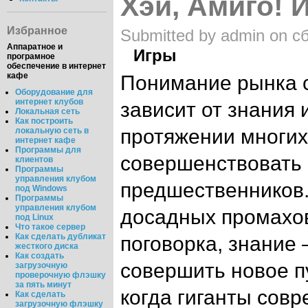
Хэй, Амиго! 
Избранное
Submitted by admin on сб
Аппаратное и
Игры
програмное
обеспечение в интернет
кафе
Понимание рынка 
Оборудование для
интернет клубов
зависит от знания 
Локальная сеть
Как построить
протяжении многих
локальную сеть в
интернет кафе
Программы для
совершенствовать 
клиентов
Программы
управления клубом
предшественников.
под Windows
Программы
управления клубом
досадных промахов
под Linux
Что такое сервер
Как сделать дубликат
поговорка, знание 
жесткого диска
Как создать
совершить новое п
загрузочную
проверочную флэшку
за пять минут
когда гиганты совр
Как сделать
загрузочную флэшку