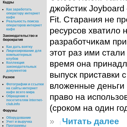
Кадры
джойстик Joyboard
Как заработать
оператору интернет
Fit. Старания не 
кафе
Реальность поиска
операторов интернет
ресурсов хватило н
кафе
Законодательство и
разработчикам при
бюрократия
Как дать взятку
этот раз ими стали
Лицензирование для
компьютерных
клубов
время она принадл
Коллекция
законодательных
документов
выпуск приставки 
Разное
вложенные деньги 
Фотографии и ссылки
на сайты интернет
кафе всего мира
право на использо
Обращение к
посетителям internet-
club.info
(сроком на один год
Форумы
Оборудование
»
Читать далее
Учет и выручка
Программы