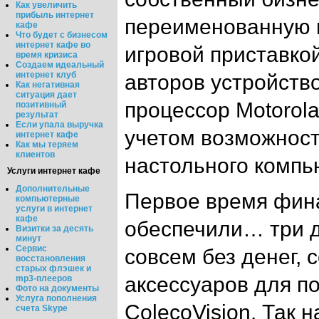
Как увеличить
прибыль интернет
переименованную в
кафе
Что будет с бизнесом
интернет кафе во
игровой приставко
время кризиса
Создаем идеальный
интернет клуб
авторов устройств
Как негативная
ситуация дает
процессор Motorola
позитивный
результат
Если упала выручка
учетом возможност
интернет кафе
Как мы теряем
клиентов
настольного компь
Услуги интернет кафе
Дополнительные
Первое время фин
компьютерные
услуги в интернет
кафе
обеспечили… три д
Визитки за десять
минут
Сервис
совсем без денег, 
восстановления
старых флэшек и
аксессуаров для по
mp3-плееров
Фото на документы
Услуга пополнения
ColecoVision. Так 
счета Skype