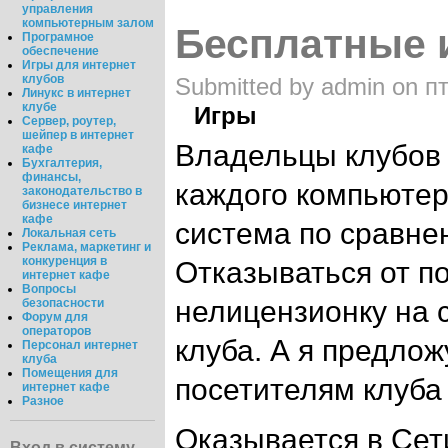
управления
компьютерным залом
Бесплатные и
Програмное
обеспечение
Игры для интернет
клубов
Submitted by admin on пт
Линукс в интернет
клубе
Игры
Сервер, роутер,
шейпер в интернет
Владельцы клубов
кафе
Бухгалтерия,
финансы,
каждого компьютер
законодательство в
бизнесе интернет
кафе
система по сравне
Локальная сеть
Реклама, маркетинг и
конкуренция в
Отказываться от по
интернет кафе
Вопросы
нелицензионку на 
безопасности
Форум для
операторов
клуба. А я предлож
Персонал интернет
клуба
Помещения для
посетителям клуба
интернет кафе
Разное
Оказывается в Сет
Вход в систему